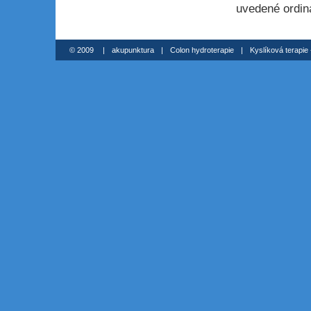
uvedené ordin
© 2009
|
akupunktura
|
Colon hydroterapie
|
Kyslíková terapie